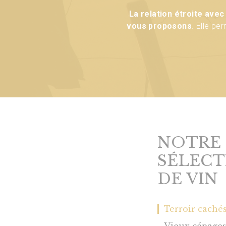
La relation étroite avec
Certains vins sont légère
Notre photo : cette ven
vous proposons
. Elle pe
bout
Attention, m
NOTRE
SÉLECT
DE VIN
Terroir caché