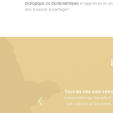
biologique ou biodynamique)
et apprécier le vin
une boisson à partager !
La qualité du raisin doit ê
La plupart des vins sélecti
Tous les vins sont séle
passionnés qui travaillen
des vignes, vinification so
terroir, élevage avec peu 
est cultivée à l'ancienne
Respect du terroir, respect 