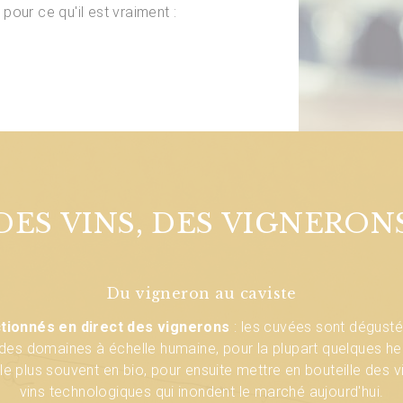
 pour ce qu'il est vraiment :
DES VINS, DES VIGNERON
DES VINS, DES VIGNERON
DES VINS, DES VIGNERON
Du vigneron au caviste
Des vins sincères
Un raisin parfait
tre parfaite pour ce type de vin : la quasi-totalité des cuvées 
onnés sont issus d'une production naturelle de la vigne à la bo
ctionnés en direct des vignerons
: les cuvées sont dégusté
t des domaines à échelle humaine, pour la plupart quelques h
us la seule action des levures indigènes pour préserver la fines
vendanges triées à la main.
ou pas d'adjonction d'anti-oxydant (sulfites) afin de ne pas dén
, le plus souvent en bio, pour ensuite mettre en bouteille des v
du raisin : les vins qui en découlent sont plus authentiques, le
vins technologiques qui inondent le marché aujourd'hui.
tout en conciliant plaisir et santé.