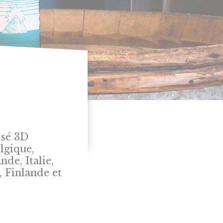
isé 3D
lgique,
de, Italie,
 Finlande et